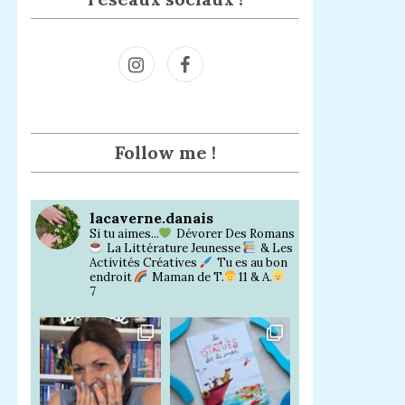
Inst
Face
agra
book
m
Follow me !
lacaverne.danais
Si tu aimes...
Dévorer Des Romans
La Littérature Jeunesse
& Les
Activités Créatives
Tu es au bon
endroit
Maman de T.
11 & A.
7