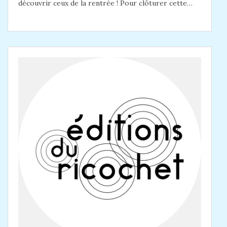
découvrir ceux de la rentrée ! Pour clôturer cette…