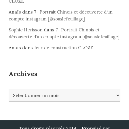
CLOZE
Anaïs
dans
7- Portrait Chinois et découverte d’un
compte instagram [@souslefeuillage]
dans
Sophie Herisson
7- Portrait Chinois et
découverte d’un compte instagram [@souslefeuillage]
Anaïs
dans
Jeux de construction CLOZE
Archives
A
r
c
h
i
v
Tous droits réservés 2019
Propulsé par