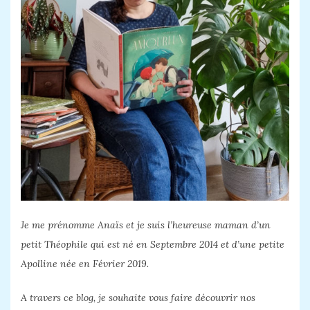
i
o
n
d
e
s
a
r
t
i
Je me prénomme Anaïs et je suis l’heureuse maman d’un
c
petit Théophile qui est né en Septembre 2014 et d’une petite
l
Apolline née en Février 2019.
e
A travers ce blog, je souhaite vous faire découvrir nos
s