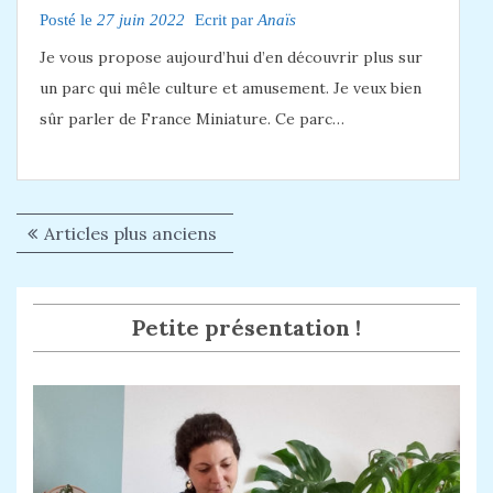
Posté le
27 juin 2022
Ecrit par
Anaïs
Je vous propose aujourd’hui d’en découvrir plus sur
un parc qui mêle culture et amusement. Je veux bien
sûr parler de France Miniature. Ce parc…
Articles plus anciens
N
a
v
Petite présentation !
i
g
a
t