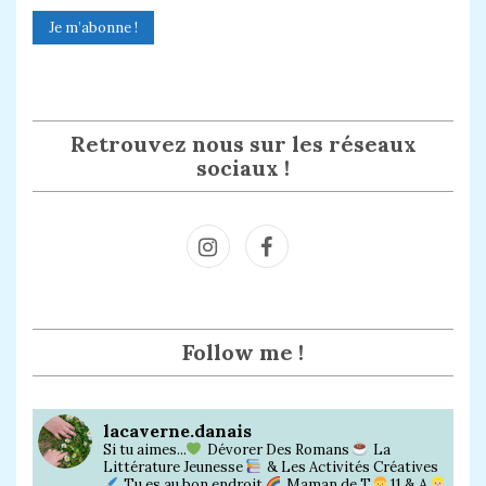
Retrouvez nous sur les réseaux
sociaux !
Inst
Face
agra
book
m
Follow me !
lacaverne.danais
Si tu aimes...
Dévorer Des Romans
La
Littérature Jeunesse
& Les Activités Créatives
Tu es au bon endroit
Maman de T.
11 & A.