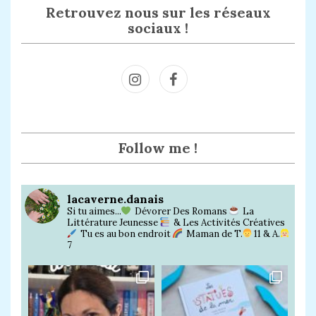
Retrouvez nous sur les réseaux
sociaux !
Inst
Face
agra
book
m
Follow me !
lacaverne.danais
Si tu aimes...
Dévorer Des Romans
La
Littérature Jeunesse
& Les Activités Créatives
Tu es au bon endroit
Maman de T.
11 & A.
7