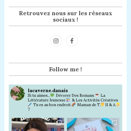
Retrouvez nous sur les réseaux
sociaux !
Inst
Face
agra
book
m
Follow me !
lacaverne.danais
Si tu aimes...
Dévorer Des Romans
La
Littérature Jeunesse
& Les Activités Créatives
Tu es au bon endroit
Maman de T.
11 & A.
7