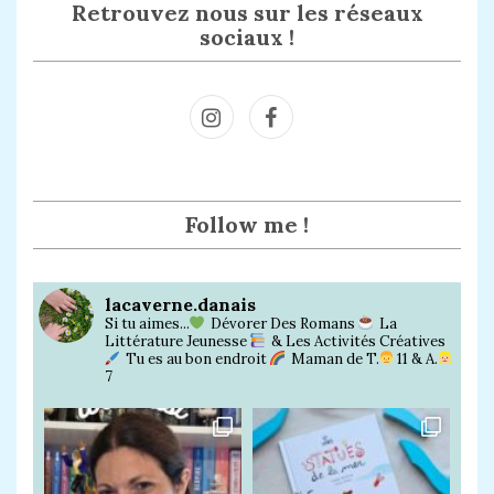
Retrouvez nous sur les réseaux
sociaux !
Inst
Face
agra
book
m
Follow me !
lacaverne.danais
Si tu aimes...
Dévorer Des Romans
La
Littérature Jeunesse
& Les Activités Créatives
Tu es au bon endroit
Maman de T.
11 & A.
7