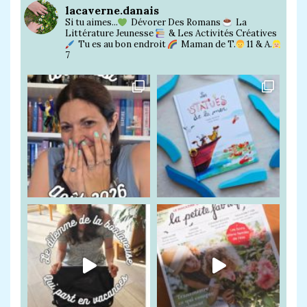
lacaverne.danais
Si tu aimes...
Dévorer Des Romans
La
Littérature Jeunesse
& Les Activités Créatives
Tu es au bon endroit
Maman de T.
11 & A.
7