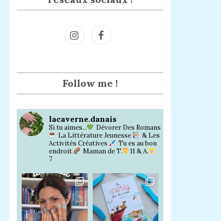
Inst
Face
agra
book
m
Follow me !
lacaverne.danais
Si tu aimes...
Dévorer Des Romans
La Littérature Jeunesse
& Les
Activités Créatives
Tu es au bon
endroit
Maman de T.
11 & A.
7