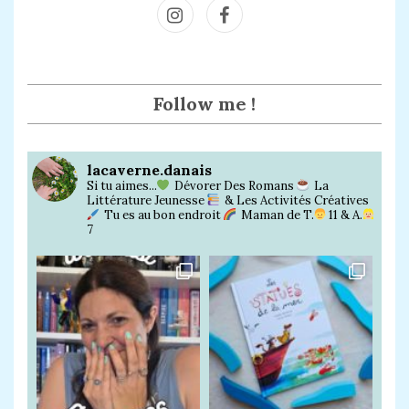
Inst
Face
agra
book
m
Follow me !
lacaverne.danais
Si tu aimes...
Dévorer Des Romans
La
Littérature Jeunesse
& Les Activités Créatives
Tu es au bon endroit
Maman de T.
11 & A.
7