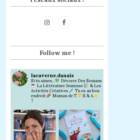
Inst
Face
agra
book
m
Follow me !
lacaverne.danais
Si tu aimes...
Dévorer Des Romans
La Littérature Jeunesse
& Les
Activités Créatives
Tu es au bon
endroit
Maman de T.
11 & A.
7