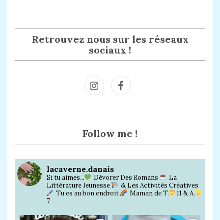
Retrouvez nous sur les réseaux
sociaux !
Inst
Face
agra
book
m
Follow me !
lacaverne.danais
Si tu aimes...
Dévorer Des Romans
La
Littérature Jeunesse
& Les Activités Créatives
Tu es au bon endroit
Maman de T.
11 & A.
7