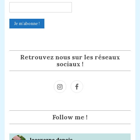
Retrouvez nous sur les réseaux
sociaux !
Inst
Face
agra
book
m
Follow me !
lacaverne.danais