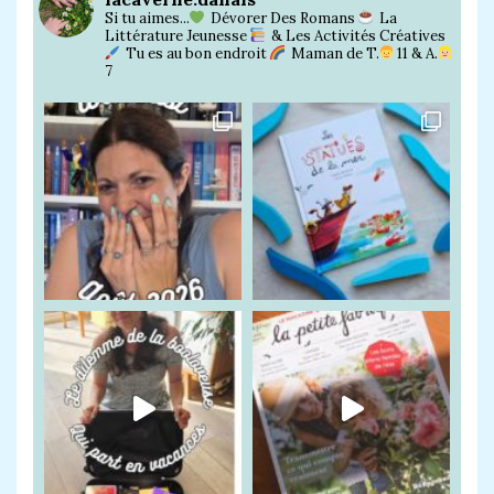
Si tu aimes...
Dévorer Des Romans
La
Littérature Jeunesse
& Les Activités Créatives
Tu es au bon endroit
Maman de T.
11 & A.
7