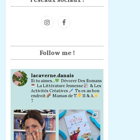
Inst
Face
agra
book
m
Follow me !
lacaverne.danais
Si tu aimes...
Dévorer Des Romans
La Littérature Jeunesse
& Les
Activités Créatives
Tu es au bon
endroit
Maman de T.
11 & A.
7