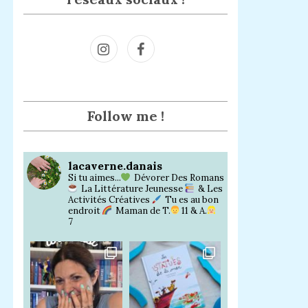
Inst
Face
agra
book
m
Follow me !
lacaverne.danais
Si tu aimes...
Dévorer Des Romans
La Littérature Jeunesse
& Les
Activités Créatives
Tu es au bon
endroit
Maman de T.
11 & A.
7