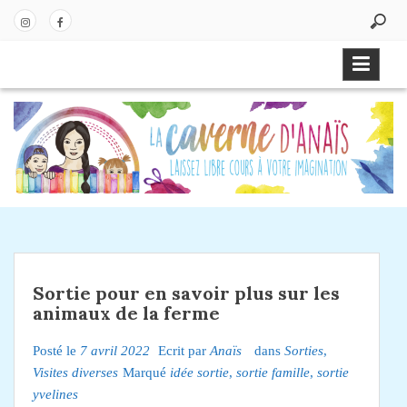
P
a
In
Fa
s
st
ce
s
ag
bo
e
ra
ok
r
m
a
u
c
o
n
t
e
Sortie pour en savoir plus sur les
n
animaux de la ferme
u
Posté le
7 avril 2022
Ecrit par
Anaïs
dans
Sorties
,
Visites diverses
Marqué
idée sortie
,
sortie famille
,
sortie
yvelines