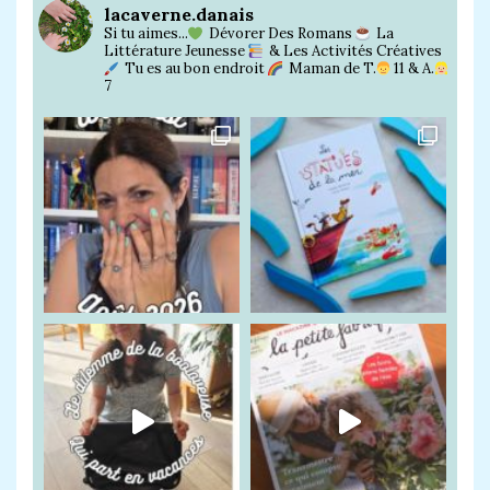
lacaverne.danais
Si tu aimes...
Dévorer Des Romans
La
Littérature Jeunesse
& Les Activités Créatives
Tu es au bon endroit
Maman de T.
11 & A.
7