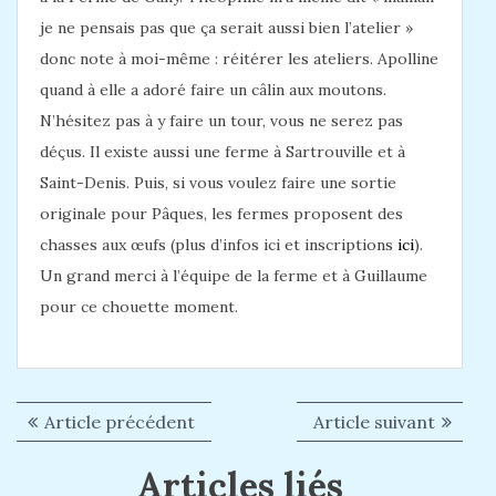
je ne pensais pas que ça serait aussi bien l’atelier »
donc note à moi-même : réitérer les ateliers. Apolline
quand à elle a adoré faire un câlin aux moutons.
N’hésitez pas à y faire un tour, vous ne serez pas
déçus. Il existe aussi une ferme à Sartrouville et à
Saint-Denis. Puis, si vous voulez faire une sortie
originale pour Pâques, les fermes proposent des
chasses aux œufs (plus d’infos ici et inscriptions
ici
).
Un grand merci à l’équipe de la ferme et à Guillaume
pour ce chouette moment.
Article précédent
A
Article suivant
A
N
r
r
a
Articles liés
t
t