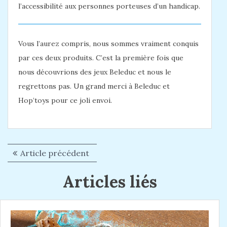
l’accessibilité aux personnes porteuses d’un handicap.
Vous l’aurez compris, nous sommes vraiment conquis
par ces deux produits. C’est la première fois que
nous découvrions des jeux Beleduc et nous le
regrettons pas. Un grand merci à Beleduc et
Hop’toys pour ce joli envoi.
Article précédent
A
N
r
a
Articles liés
t
i
v
c
i
l
e