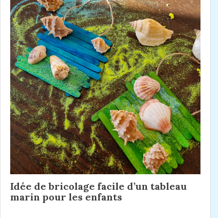
g
p
a
r
t
é
i
c
é
o
d
n
e
n
d
t
e
:
l
’
a
r
Idée de bricolage facile d’un tableau
t
marin pour les enfants
i