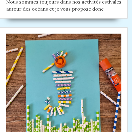
Nous sommes toujours dans nos activités estivales
c
autour des océans et je vous propose donc
l
e