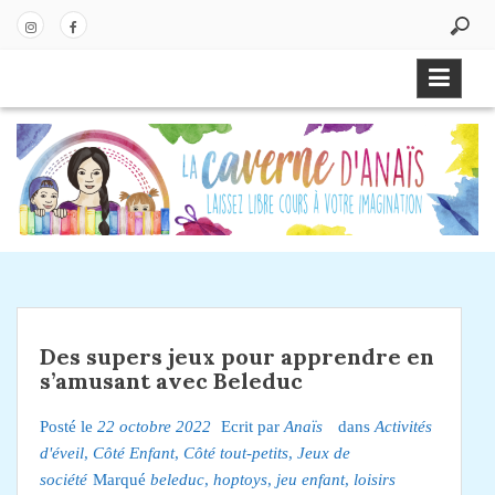
P
a
In
Fa
s
st
ce
s
ag
bo
e
ra
ok
r
m
a
u
c
o
n
t
e
Des supers jeux pour apprendre en
n
s’amusant avec Beleduc
u
Posté le
22 octobre 2022
Ecrit par
Anaïs
dans
Activités
d'éveil
,
Côté Enfant
,
Côté tout-petits
,
Jeux de
société
Marqué
beleduc
,
hoptoys
,
jeu enfant
,
loisirs