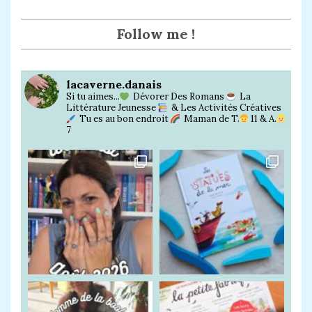
agra
book
m
Follow me !
lacaverne.danais
Si tu aimes...
Dévorer Des Romans
La
Littérature Jeunesse
& Les Activités Créatives
Tu es au bon endroit
Maman de T.
11 & A.
7