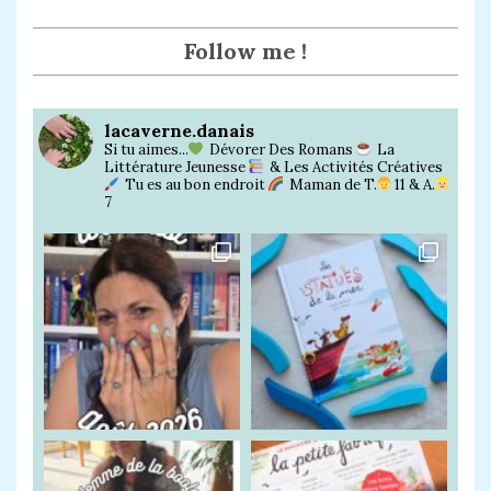
agra
book
m
Follow me !
lacaverne.danais
Si tu aimes...
Dévorer Des Romans
La
Littérature Jeunesse
& Les Activités Créatives
Tu es au bon endroit
Maman de T.
11 & A.
7