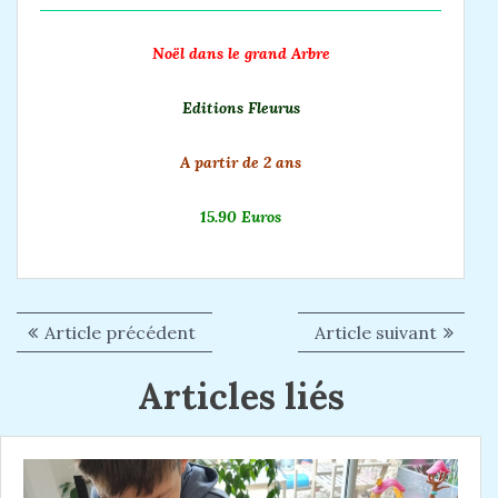
Noël dans le grand Arbre
Editions Fleurus
A partir de 2 ans
15.90 Euros
Article précédent
A
Article suivant
A
N
r
r
a
Articles liés
t
t
i
i
v
c
c
i
l
l
e
e