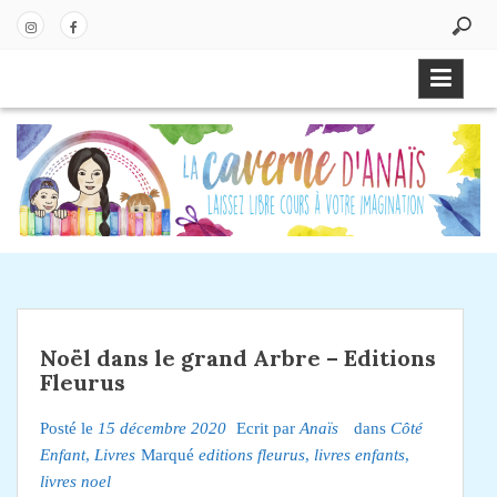
P
a
In
Fa
s
st
ce
s
ag
bo
e
ra
ok
r
m
a
u
c
o
n
t
e
Noël dans le grand Arbre – Editions
n
Fleurus
u
Posté le
15 décembre 2020
Ecrit par
Anaïs
dans
Côté
Enfant
,
Livres
Marqué
editions fleurus
,
livres enfants
,
livres noel