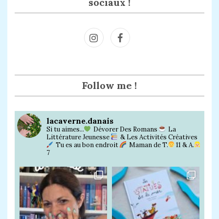
sociaux !
Inst
Face
agra
book
m
Follow me !
lacaverne.danais
Si tu aimes...
Dévorer Des Romans
La
Littérature Jeunesse
& Les Activités Créatives
Tu es au bon endroit
Maman de T.
11 & A.
7