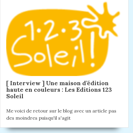
i
l
l
g
e
e
p
s
a
r
u
t
é
i
i
c
v
é
a
o
d
n
n
e
t
n
:
d
t
e
:
[ Interview ] Une maison d’édition
l
haute en couleurs : Les Editions 123
Soleil
’
a
Me voici de retour sur le blog avec un article pas
r
des moindres puisqu'il s'agit
t