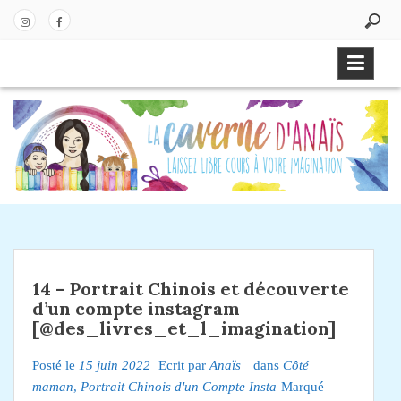
P
a
In
Fa
s
st
ce
s
ag
bo
e
ra
ok
r
m
a
u
c
o
n
t
e
14 – Portrait Chinois et découverte
n
d’un compte instagram
u
[@des_livres_et_l_imagination]
Posté le
15 juin 2022
Ecrit par
Anaïs
dans
Côté
maman
,
Portrait Chinois d'un Compte Insta
Marqué