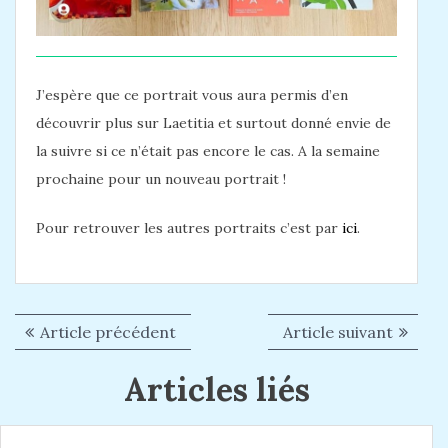
J’espère que ce portrait vous aura permis d’en
découvrir plus sur Laetitia et surtout donné envie de
la suivre si ce n’était pas encore le cas. A la semaine
prochaine pour un nouveau portrait !
Pour retrouver les autres portraits c’est par
ici
.
Article précédent
A
Article suivant
A
N
r
r
a
Articles liés
t
t
i
i
v
c
c