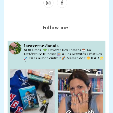
Inst
Face
agra
book
m
Follow me !
lacaverne.danais
Si tu aimes...
Dévorer Des Romans
La
Littérature Jeunesse
& Les Activités Créatives
Tu es au bon endroit
Maman de T.
11 & A.
7