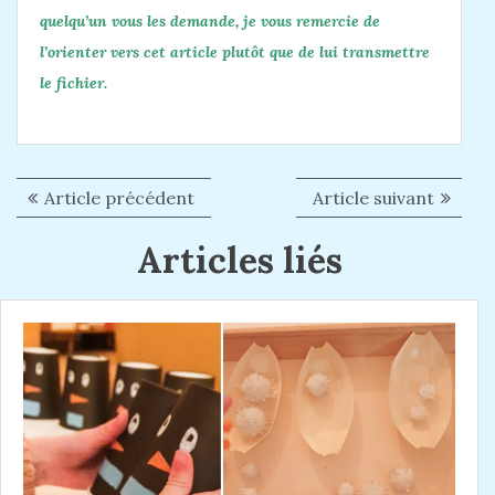
quelqu’un vous les demande, je vous remercie de
l’orienter vers cet article plutôt que de lui transmettre
le fichier.
Article précédent
A
Article suivant
A
N
r
r
a
Articles liés
t
t
i
i
v
c
c
i
l
l
g
e
e
p
s
a
r
u
t
é
i
i
c
v
é
a