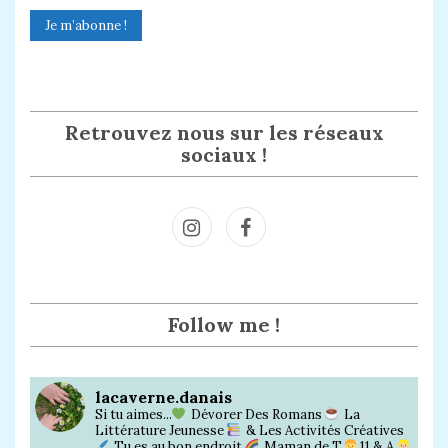
Retrouvez nous sur les réseaux
sociaux !
Inst
Face
agra
book
m
Follow me !
lacaverne.danais
Si tu aimes...
Dévorer Des Romans
La
Littérature Jeunesse
& Les Activités Créatives
Tu es au bon endroit
Maman de T.
11 & A.