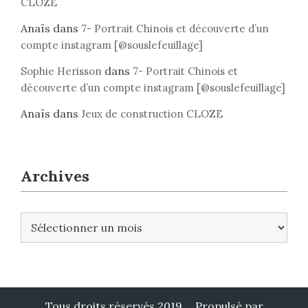
CLOZE
Anaïs
dans
7- Portrait Chinois et découverte d’un
compte instagram [@souslefeuillage]
dans
Sophie Herisson
7- Portrait Chinois et
découverte d’un compte instagram [@souslefeuillage]
Anaïs
dans
Jeux de construction CLOZE
Archives
A
r
c
h
i
v
Tous droits réservés 2019
Propulsé par