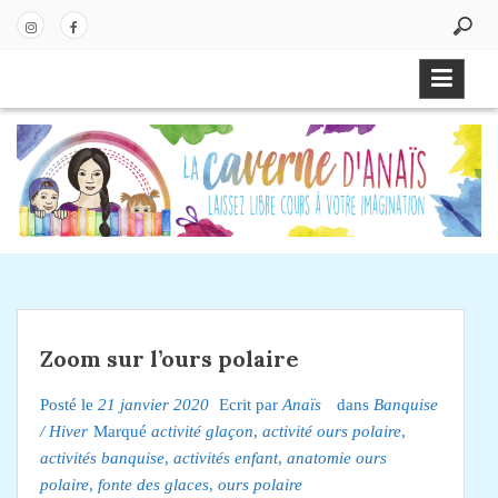
P
a
In
Fa
s
st
ce
s
ag
bo
e
ra
ok
r
m
a
u
c
o
n
t
e
Zoom sur l’ours polaire
n
u
Posté le
21 janvier 2020
Ecrit par
Anaïs
dans
Banquise
/ Hiver
Marqué
activité glaçon
,
activité ours polaire
,
activités banquise
,
activités enfant
,
anatomie ours
polaire
,
fonte des glaces
,
ours polaire