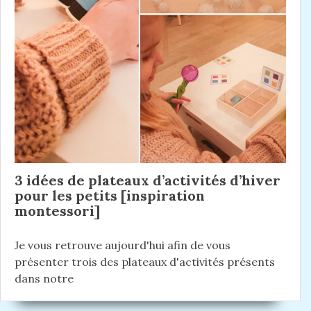
o
d
n
n
e
t
n
:
d
t
e
:
l
’
a
r
3 idées de plateaux d’activités d’hiver
t
pour les petits [inspiration
montessori]
i
c
Je vous retrouve aujourd'hui afin de vous
l
présenter trois des plateaux d'activités présents
e
dans notre