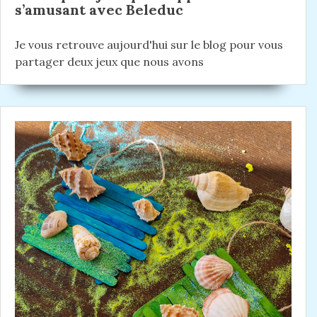
t
s’amusant avec Beleduc
i
Je vous retrouve aujourd'hui sur le blog pour vous
c
partager deux jeux que nous avons
l
e