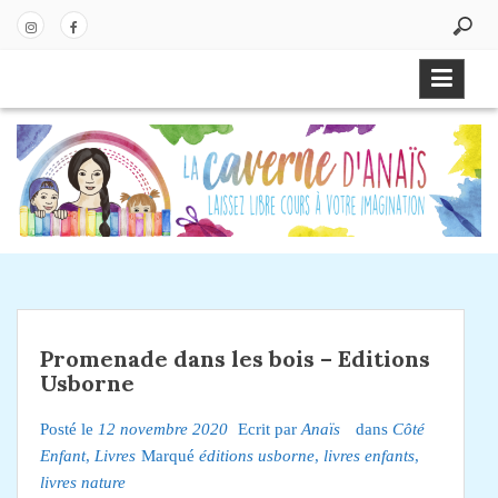
P
a
In
Fa
s
st
ce
s
ag
bo
e
ra
ok
r
m
a
u
c
o
n
t
e
Promenade dans les bois – Editions
n
Usborne
u
Posté le
12 novembre 2020
Ecrit par
Anaïs
dans
Côté
Enfant
,
Livres
Marqué
éditions usborne
,
livres enfants
,
livres nature