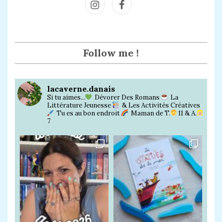
Inst
Face
agra
book
m
Follow me !
lacaverne.danais
Si tu aimes...
Dévorer Des Romans
La
Littérature Jeunesse
& Les Activités Créatives
Tu es au bon endroit
Maman de T.
11 & A.
7