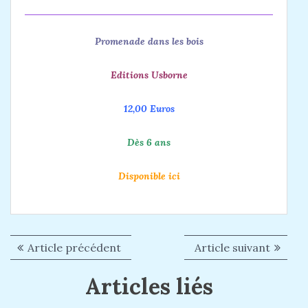
Promenade dans les bois
Editions Usborne
12,00 Euros
Dès 6 ans
Disponible
ici
Article précédent
A
Article suivant
A
N
r
r
a
Articles liés
t
t
i
i
v