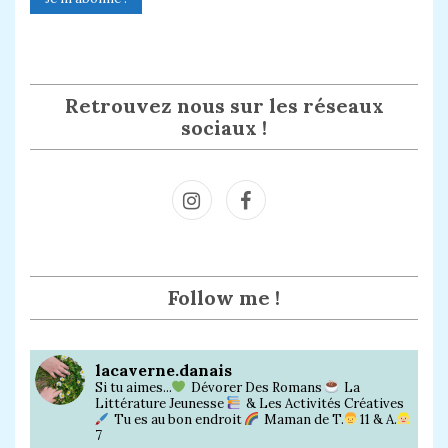
Retrouvez nous sur les réseaux
sociaux !
Inst
Face
agra
book
m
Follow me !
lacaverne.danais
Si tu aimes...
Dévorer Des Romans
La
Littérature Jeunesse
& Les Activités Créatives
Tu es au bon endroit
Maman de T.
11 & A.
7