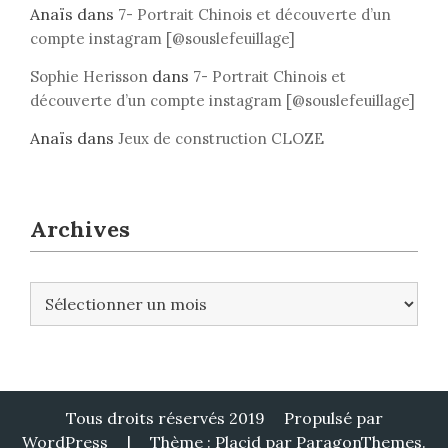
Anaïs
dans
7- Portrait Chinois et découverte d’un
compte instagram [@souslefeuillage]
dans
Sophie Herisson
7- Portrait Chinois et
découverte d’un compte instagram [@souslefeuillage]
Anaïs
dans
Jeux de construction CLOZE
Archives
A
r
c
h
i
v
Tous droits réservés 2019
Propulsé par
e
WordPress
|
Thème : Placid par
ParagonThemes
.