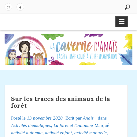
P
a
In
Fa
s
st
ce
s
ag
bo
e
ra
ok
r
m
a
u
c
o
n
t
e
Sur les traces des animaux de la
n
forêt
u
Posté le
13 novembre 2020
Ecrit par
Anaïs
dans
Activités thématiques
,
La forêt et l'automne
Marqué
activité automne
,
activité enfant
,
activité manuelle
,