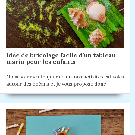
d
t
e
:
l
’
a
r
Idée de bricolage facile d’un tableau
t
marin pour les enfants
i
Nous sommes toujours dans nos activités estivales
c
autour des océans et je vous propose donc
l
e