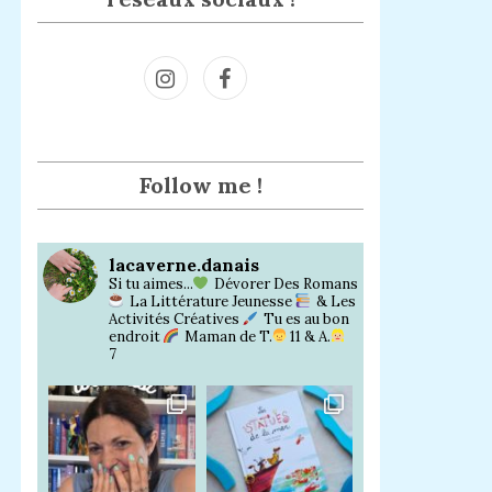
Inst
Face
agra
book
m
Follow me !
lacaverne.danais
Si tu aimes...
Dévorer Des Romans
La Littérature Jeunesse
& Les
Activités Créatives
Tu es au bon
endroit
Maman de T.
11 & A.
7