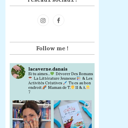
Inst
Face
agra
book
m
Follow me !
lacaverne.danais
Si tu aimes...
Dévorer Des Romans
La Littérature Jeunesse
& Les
Activités Créatives
Tu es au bon
endroit
Maman de T.
11 & A.
7