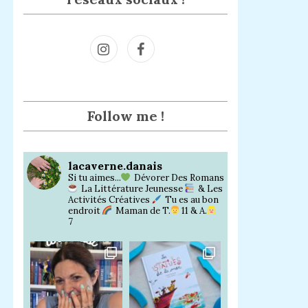
Inst
Face
agra
book
m
Follow me !
lacaverne.danais
Si tu aimes...
Dévorer Des Romans
La Littérature Jeunesse
& Les
Activités Créatives
Tu es au bon
endroit
Maman de T.
11 & A.
7