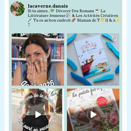
lacaverne.danais
Si tu aimes...
Dévorer Des Romans
La
Littérature Jeunesse
& Les Activités Créatives
Tu es au bon endroit
Maman de T.
11 & A.
7