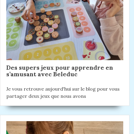
n
e
t
n
:
d
t
e
:
l
’
a
r
Des supers jeux pour apprendre en
t
s’amusant avec Beleduc
i
Je vous retrouve aujourd'hui sur le blog pour vous
c
partager deux jeux que nous avons
l
e