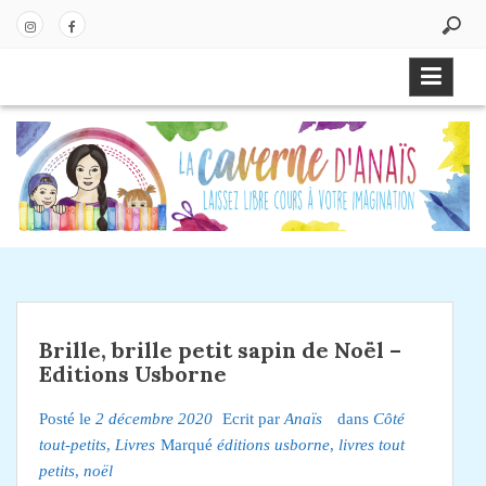
P
a
In
Fa
s
st
ce
s
ag
bo
e
ra
ok
r
m
a
u
c
o
n
t
e
Brille, brille petit sapin de Noël –
n
Editions Usborne
u
Posté le
2 décembre 2020
Ecrit par
Anaïs
dans
Côté
tout-petits
,
Livres
Marqué
éditions usborne
,
livres tout
petits
,
noël