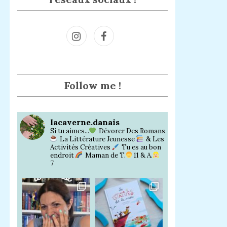
Inst
Face
agra
book
m
Follow me !
lacaverne.danais
Si tu aimes...
Dévorer Des Romans
La Littérature Jeunesse
& Les
Activités Créatives
Tu es au bon
endroit
Maman de T.
11 & A.
7