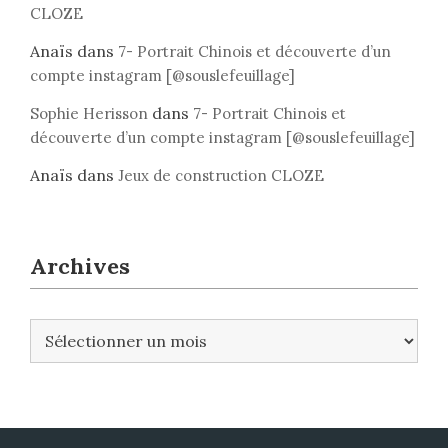
CLOZE
Anaïs
dans
7- Portrait Chinois et découverte d’un
compte instagram [@souslefeuillage]
dans
Sophie Herisson
7- Portrait Chinois et
découverte d’un compte instagram [@souslefeuillage]
Anaïs
dans
Jeux de construction CLOZE
Archives
A
r
c
h
i