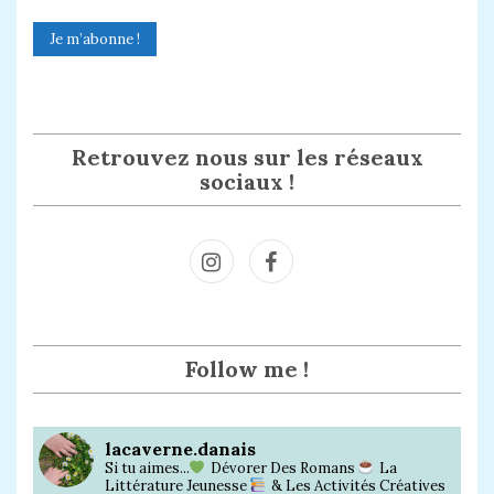
Retrouvez nous sur les réseaux
sociaux !
Inst
Face
agra
book
m
Follow me !
lacaverne.danais
Si tu aimes...
Dévorer Des Romans
La
Littérature Jeunesse
& Les Activités Créatives