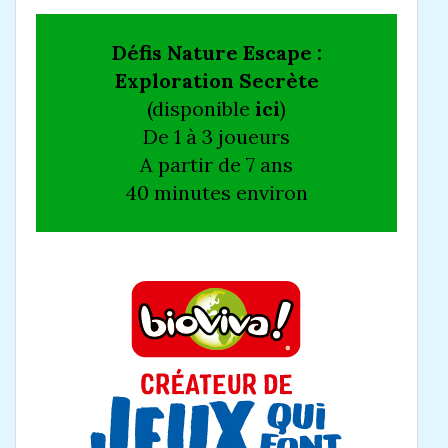
Défis Nature Escape :
Exploration Secrète
(disponible
ici
)
De 1 à 3 joueurs
A partir de 7 ans
40 minutes environ