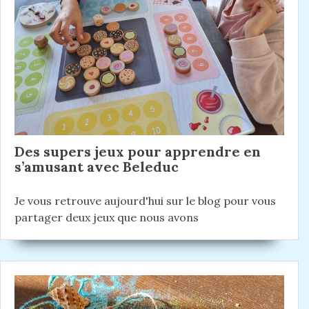
n
e
t
n
:
d
t
e
:
l
’
a
r
Des supers jeux pour apprendre en
t
s’amusant avec Beleduc
i
Je vous retrouve aujourd'hui sur le blog pour vous
c
partager deux jeux que nous avons
l
e