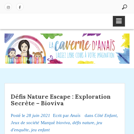
P
a
In
Fa
s
st
ce
s
ag
bo
e
ra
ok
r
m
a
u
c
o
n
t
e
Défis Nature Escape : Exploration
n
Secrète – Bioviva
u
Posté le
28 juin 2021
Ecrit par
Anaïs
dans
Côté Enfant
,
Jeux de société
Marqué
bioviva
,
défis nature
,
jeu
d'enquête
,
jeu enfant