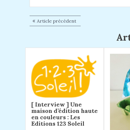
Article précédent
A
N
r
a
Art
t
i
v
c
i
l
g
e
p
a
r
t
é
i
c
é
o
[ Interview ] Une
d
n
maison d’édition haute
e
en couleurs : Les
n
d
Editions 123 Soleil
t