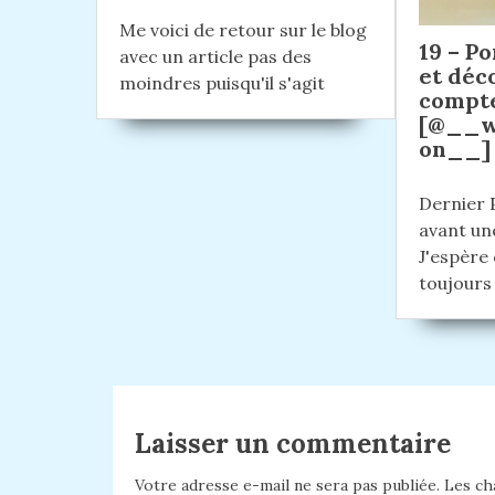
e
:
Me voici de retour sur le blog
l
19 – Po
avec un article pas des
’
et déc
moindres puisqu'il s'agit
compte
a
[@__w
r
on__]
t
Dernier 
i
avant un
c
J'espère
toujours
l
e
Laisser un commentaire
Votre adresse e-mail ne sera pas publiée.
Les cha