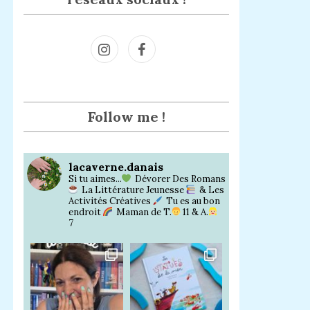
Inst
Face
agra
book
m
Follow me !
lacaverne.danais
Si tu aimes...
Dévorer Des Romans
La Littérature Jeunesse
& Les
Activités Créatives
Tu es au bon
endroit
Maman de T.
11 & A.
7