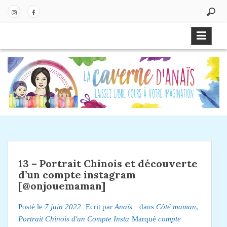
P
a
In
Fa
s
st
ce
s
ag
bo
e
ra
ok
r
m
a
u
c
o
n
t
e
13 – Portrait Chinois et découverte
n
d’un compte instagram
u
[@onjouemaman]
Posté le
7 juin 2022
Ecrit par
Anaïs
dans
Côté maman
,
Portrait Chinois d'un Compte Insta
Marqué
compte