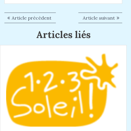
Article précédent
A
Article suivant
A
N
r
r
a
Articles liés
t
t
i
i
v
c
c
i
l
l
g
e
e
p
s
a
r
u
t
é
i
i
c
v
é
a
o
d
n
n
e
t
n
:
d
t
e
: