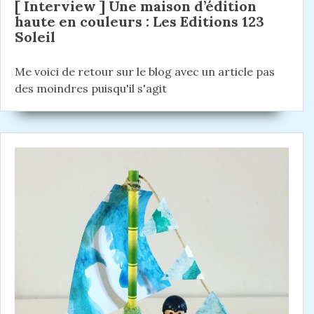
[ Interview ] Une maison d’édition
l
haute en couleurs : Les Editions 123
Soleil
’
a
Me voici de retour sur le blog avec un article pas
r
des moindres puisqu'il s'agit
t
i
c
l
e