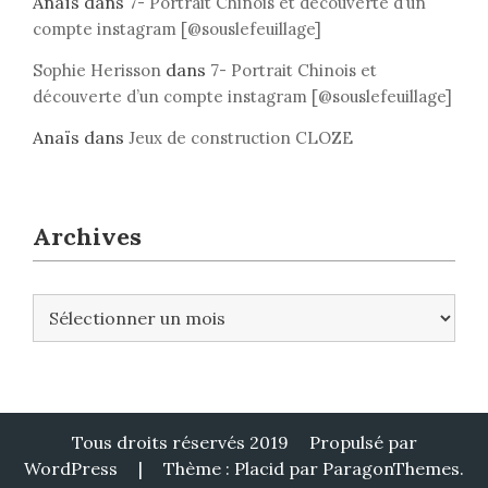
Anaïs
dans
7- Portrait Chinois et découverte d’un
compte instagram [@souslefeuillage]
dans
Sophie Herisson
7- Portrait Chinois et
découverte d’un compte instagram [@souslefeuillage]
Anaïs
dans
Jeux de construction CLOZE
Archives
A
r
c
h
i
v
Tous droits réservés 2019
Propulsé par
e
WordPress
|
Thème : Placid par
ParagonThemes
.