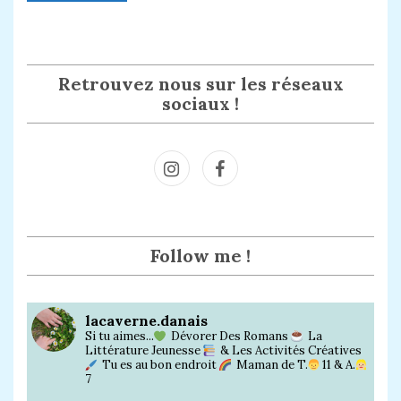
Retrouvez nous sur les réseaux
sociaux !
Inst
Face
agra
book
m
Follow me !
lacaverne.danais
Si tu aimes...
Dévorer Des Romans
La
Littérature Jeunesse
& Les Activités Créatives
Tu es au bon endroit
Maman de T.
11 & A.
7