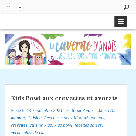
P
a
In
Fa
s
st
ce
s
ag
bo
e
ra
ok
r
m
a
u
c
o
n
t
e
Kids Bowl aux crevettes et avocats
n
u
Posté le
14 septembre 2021
Ecrit par
Anaïs
dans
Côté
maman
,
Cuisine
,
Recettes salées
Marqué
avocats
,
crevettes
,
cuisine kids
,
kids bowl
,
recettes salées
,
vermicelles de riz