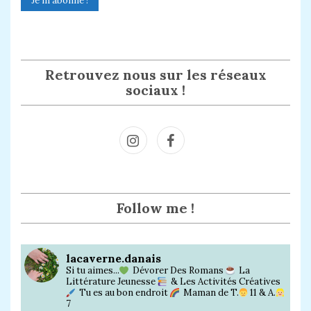
Retrouvez nous sur les réseaux
sociaux !
Inst
Face
agra
book
m
Follow me !
lacaverne.danais
Si tu aimes...
Dévorer Des Romans
La
Littérature Jeunesse
& Les Activités Créatives
Tu es au bon endroit
Maman de T.
11 & A.
7