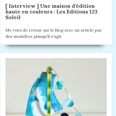
e
:
[ Interview ] Une maison d’édition
l
haute en couleurs : Les Editions 123
Soleil
’
a
Me voici de retour sur le blog avec un article pas
r
des moindres puisqu'il s'agit
t
i
c
l
e