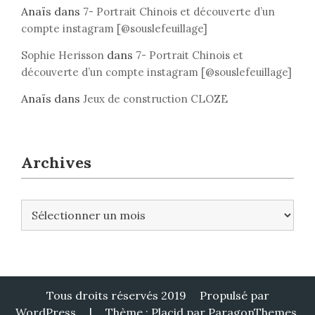
Anaïs
dans
7- Portrait Chinois et découverte d’un
compte instagram [@souslefeuillage]
dans
Sophie Herisson
7- Portrait Chinois et
découverte d’un compte instagram [@souslefeuillage]
Anaïs
dans
Jeux de construction CLOZE
Archives
A
r
c
h
i
v
Tous droits réservés 2019
Propulsé par
e
WordPress
|
Thème : Placid par
ParagonThemes
.